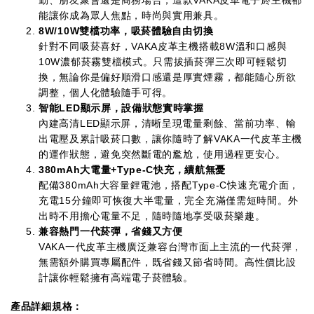
勤、朋友聚會還是商務場合，這款VAKA皮革電子菸主機都
能讓你成為眾人焦點，時尚與實用兼具。
8W/10W雙檔功率，吸菸體驗自由切換
針對不同吸菸喜好，VAKA皮革主機搭載8W溫和口感與
10W濃郁菸霧雙檔模式。只需拔插菸彈三次即可輕鬆切
換，無論你是偏好順滑口感還是厚實煙霧，都能隨心所欲
調整，個人化體驗隨手可得。
智能LED顯示屏，設備狀態實時掌握
內建高清LED顯示屏，清晰呈現電量剩餘、當前功率、輸
出電壓及累計吸菸口數，讓你隨時了解VAKA一代皮革主機
的運作狀態，避免突然斷電的尷尬，使用過程更安心。
380mAh大電量+Type-C快充，續航無憂
配備380mAh大容量鋰電池，搭配Type-C快速充電介面，
充電15分鐘即可恢復大半電量，完全充滿僅需短時間。外
出時不用擔心電量不足，隨時隨地享受吸菸樂趣。
兼容熱門一代菸彈，省錢又方便
VAKA一代皮革主機廣泛兼容台灣市面上主流的一代菸彈，
無需額外購買專屬配件，既省錢又節省時間。高性價比設
計讓你輕鬆擁有高端電子菸體驗。
產品詳細規格：