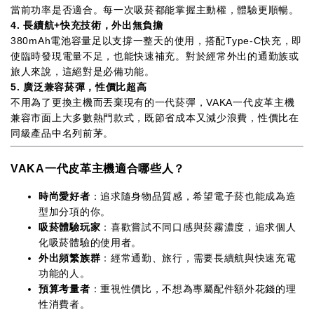
當前功率是否適合。每一次吸菸都能掌握主動權，體驗更順暢。
4. 長續航+快充技術，外出無負擔
380mAh電池容量足以支撐一整天的使用，搭配Type-C快充，即
使臨時發現電量不足，也能快速補充。對於經常外出的通勤族或
旅人來說，這絕對是必備功能。
5. 廣泛兼容菸彈，性價比超高
不用為了更換主機而丟棄現有的一代菸彈，VAKA一代皮革主機
兼容市面上大多數熱門款式，既節省成本又減少浪費，性價比在
同級產品中名列前茅。
VAKA一代皮革主機適合哪些人？
時尚愛好者
：追求隨身物品質感，希望電子菸也能成為造
型加分項的你。
吸菸體驗玩家
：喜歡嘗試不同口感與菸霧濃度，追求個人
化吸菸體驗的使用者。
外出頻繁族群
：經常通勤、旅行，需要長續航與快速充電
功能的人。
預算考量者
：重視性價比，不想為專屬配件額外花錢的理
性消費者。