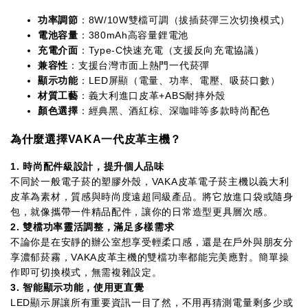
功率調節
：8W/10W雙檔可調（拔插菸彈三次切換模式）
電池容量
：380mAh高容量鋰電池
充電介面
：Type-C快速充電（支援反向充電協議）
兼容性
：支援台灣市面上熱門一代菸彈
顯示功能
：LED屏顯（電量、功率、電壓、吸菸口數）
材質工藝
：義大利進口皮革+ABS耐摔外殼
顏色選擇
：經典黑、酒紅棕、深咖啡等多款時尚配色
為什麼選擇VAKA一代皮革主機？
1. 時尚配件級設計，提升個人品味
不同於一般電子菸的塑膠外殼，VAKA皮革電子菸主機以義大利
皮革為素材，質感與時尚度遠超同級產品。將它放進口袋或隨身
包，就像攜帶一件精品配件，讓你的日常造型更具層次感。
2. 雙檔功率靈活調整，滿足多樣需求
不論你是在安靜的辦公室想享受輕柔口感，還是在戶外與朋友分
享濃郁菸霧，VAKA皮革主機的雙檔功率都能完美應對。簡單操
作即可切換模式，無需複雜設定。
3. 智能顯示功能，使用更直覺
LED顯示屏讓所有重要資訊一目了然，不用再猜測電量剩多少或