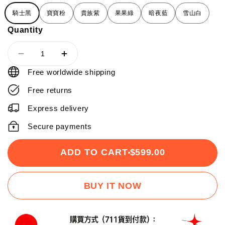
騎士黑
寶寶粉
貴族紫
果果綠
暗夜藍
雪山白
Quantity
Free worldwide shipping
Free returns
Express delivery
Secure payments
ADD TO CART
$599.00
BUY IT NOW